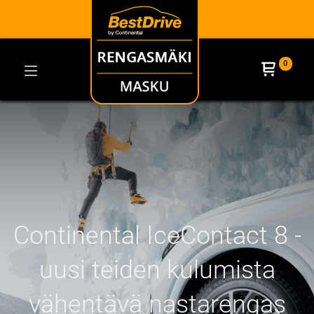
0
Continental IceContact 8 -
uusi teiden kulumista
vähentävä nastarengas