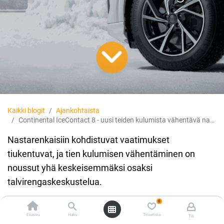
Kaikki blogit
Ajankohtaista
Continental IceContact 8 - uusi teiden kulumista vähentävä nastarengas
Nastarenkaisiin kohdistuvat vaatimukset
tiukentuvat, ja tien kulumisen vähentäminen on
noussut yhä keskeisemmäksi osaksi
talvirengaskeskustelua.
0
Continental vastaa tähän kehitykseen uudella
Etusivu
Haku
Toivelista
Tili
IceContact 8 -nastarenkaalla, joka täyttää niin