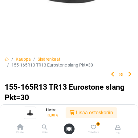
Kauppa
Sisärenkaat
155-165R13 TR13 Eurostone slang Pkt=30
155-165R13 TR13 Eurostone slang
Pkt=30
Tuotekoodi:
305540
Hinta:
Lisää ostoskoriin
13,00
€
13,00
€
/ kpl
0
Etusivu
Haku
Toivelista
Tili
Heti saatavilla: