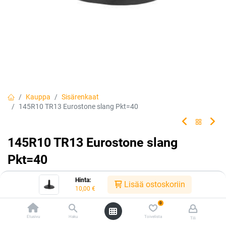
Kauppa
Sisärenkaat
145R10 TR13 Eurostone slang Pkt=40
145R10 TR13 Eurostone slang
Pkt=40
Tuotekoodi:
305543
Hinta:
Lisää ostoskoriin
10,00
€
10,00
€
/ kpl
0
Etusivu
Haku
Toivelista
Tili
Heti saatavilla:
Toimittajilla (kotimaa):
Saatavilla