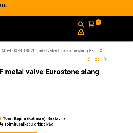
stä
.
0
AJANKOHTAISTA
INFO
3.50+4.00X4 TR87F metal valve Eurostone slang Pkt=50
 metal valve Eurostone slang
Toimittajilla (kotimaa):
Saatavilla
Toimitusaika:
3 arkipäivää