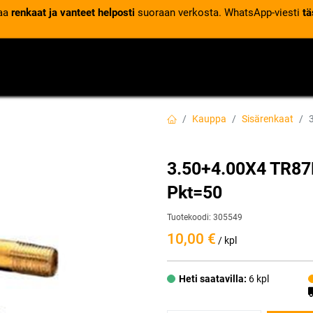
laa
renkaat ja vanteet helposti
suoraan verkosta. WhatsApp-viesti
tä
VENTTIILIT
RENGASPALVELUT
RENGASTIETOA
Kauppa
Sisärenkaat
3.50+4.00X4 TR87F
Pkt=50
Tuotekoodi:
305549
10,00
€
/ kpl
Heti saatavilla:
6 kpl