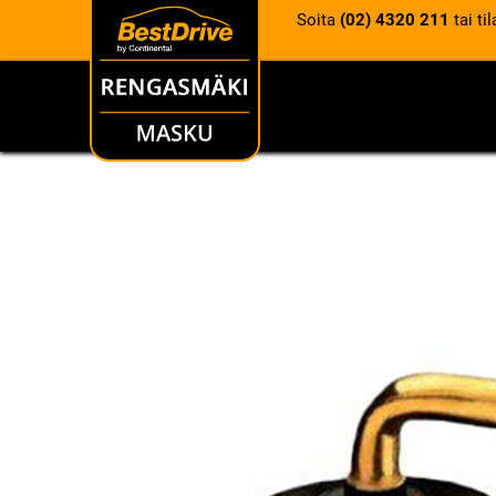
Soita
(02) 4320 211
tai ti
RENKAAT
VANTEET