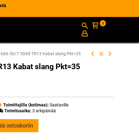
stä
.
0
AJANKOHTAISTA
INFO
16X6.50/7.50X8 TR13 Kabat slang Pkt=35
13 Kabat slang Pkt=35
Toimittajilla (kotimaa):
Saatavilla
Toimitusaika:
3 arkipäivää
ää ostoskoriin