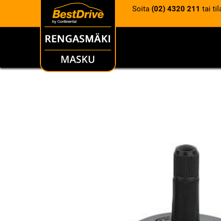
Soita
(02) 4320 211
tai ti
RENKAAT
VANTEET