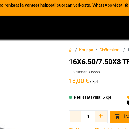
laa
renkaat ja vanteet helposti
suoraan verkosta. WhatsApp-viesti
tä
VENTTIILIT
RENGASPALVELUT
RENGASTIETOA
Kauppa
Sisärenkaat
16X6.50/7.50X8 TR
Tuotekoodi:
305558
13,00
€
/ kpl
Heti saatavilla:
6 kpl
Lis