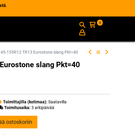
stä
.
0
AJANKOHTAISTA
INFO
145-155R12 TR13 Eurostone slang Pkt=40
Eurostone slang Pkt=40
Toimittajilla (kotimaa):
Saatavilla
Toimitusaika:
3 arkipäivää
ää ostoskoriin