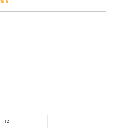
talle
12