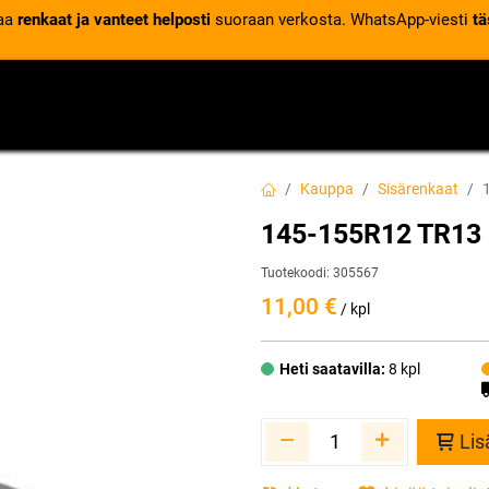
laa
renkaat ja vanteet helposti
suoraan verkosta. WhatsApp-viesti
tä
VENTTIILIT
RENGASPALVELUT
RENGASTIETOA
Kauppa
Sisärenkaat
145-155R12 TR13 
Tuotekoodi:
305567
11,00
€
/ kpl
Heti saatavilla:
8 kpl
Lis