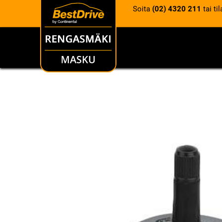
Soita
(02) 4320 211
tai ti
RENKAAT
VANTEET