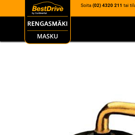
Soita
(02) 4320 211
tai ti
RENKAAT
VANTEET