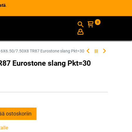
stä
.
0
AJANKOHTAISTA
INFO
16X6.50/7.50X8 TR87 Eurostone slang Pkt=30
R87 Eurostone slang Pkt=30
ää ostoskoriin
talle