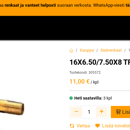
laa
renkaat ja vanteet helposti
suoraan verkosta. WhatsApp-viesti
tä
VENTTIILIT
RENGASPALVELUT
RENGASTIETOA
Kauppa
Sisärenkaat
16X6.50/7.50X8 T
Tuotekoodi:
305572
11,00
€
/ kpl
Heti saatavilla:
3 kpl
Lis
Vertaa
Lisää toivelis