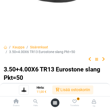
Kauppa
Sisärenkaat
3.50+4.00X6 TR13 Eurostone slang Pkt=50
3.50+4.00X6 TR13 Eurostone slang
Pkt=50
Tuotekoodi:
305577
Hinta:
Lisää ostoskoriin
11,00
€
11,00
€
/ kpl
0
Etusivu
Haku
Toivelista
Tili
Heti saatavilla:
Toimittajilla (kotimaa):
Saatavilla