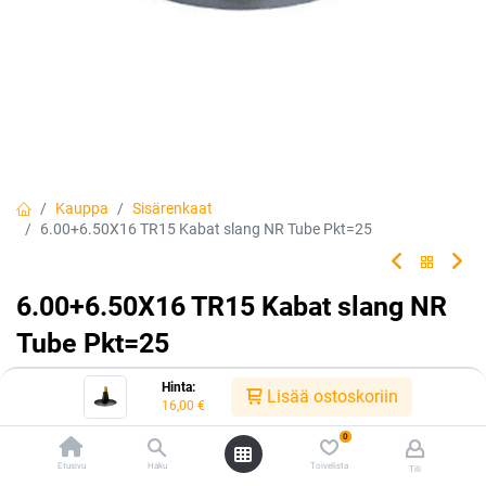
Kauppa
Sisärenkaat
6.00+6.50X16 TR15 Kabat slang NR Tube Pkt=25
6.00+6.50X16 TR15 Kabat slang NR
Tube Pkt=25
Tuotekoodi:
305601
Hinta:
Lisää ostoskoriin
16,00
€
16,00
€
/ kpl
0
Etusivu
Haku
Toivelista
Tili
Heti saatavilla:
Toimittajilla (kotimaa):
Saatavilla