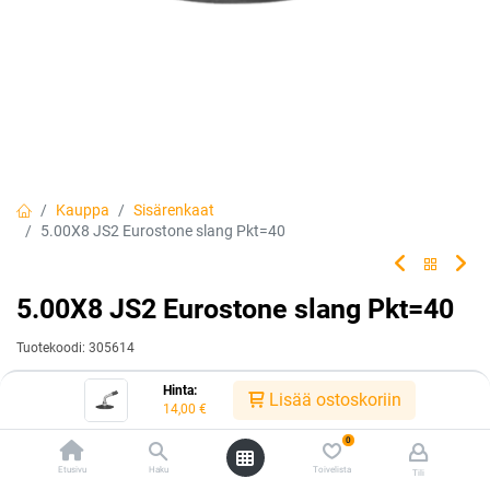
Kauppa
Sisärenkaat
5.00X8 JS2 Eurostone slang Pkt=40
5.00X8 JS2 Eurostone slang Pkt=40
Tuotekoodi:
305614
14,00
€
/ kpl
Hinta:
Lisää ostoskoriin
14,00
€
Heti saatavilla:
Toimittajilla (kotimaa):
Saatavilla
0
2 kpl
Toimitusaika:
3 arkipäivää
Etusivu
Haku
Toivelista
Tili