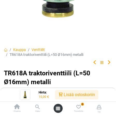
Kauppa
Venttiilit
TR618A traktoriventtiili (L=50 Ø16mm) metalli
TR618A traktoriventtiili (L=50
Ø16mm) metalli
Tuotekoodi:
305620
Hinta:
Lisää ostoskoriin
10,00
€
10,00
€
/ kpl
0
Etusivu
Haku
Toivelista
Tili
Heti saatavilla:
Toimittajilla (kotimaa):
Saatavilla