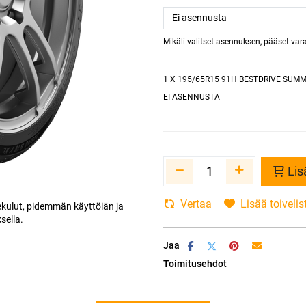
Mikäli valitset asennuksen, pääset va
1
X 195/65R15 91H BESTDRIVE SUMM
EI ASENNUSTA
Lis
Vertaa
Lisää toivelis
kulut, pidemmän käyttöiän ja
ella.
Jaa
Toimitusehdot