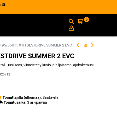
stä
.
0
AJANKOHTAISTA
INFO
195/65R15 91H BESTDRIVE SUMMER 2 EVC
ESTDRIVE SUMMER 2 EVC
l. Uusi seos, viimeistelty kuvio ja hiljaisempi ajokokemus!
325712
Toimittajilla (ulkomaa):
Saatavilla
Toimitusaika:
3 arkipäivää