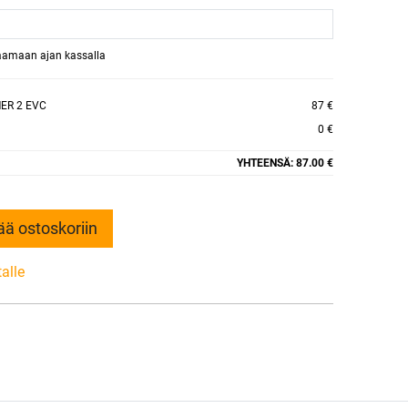
raamaan ajan kassalla
ER 2 EVC
87 €
0 €
YHTEENSÄ:
87.00 €
ää ostoskoriin
talle