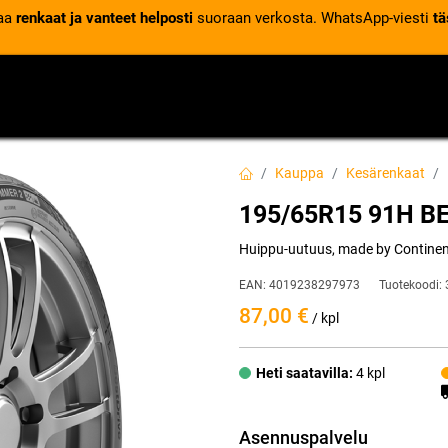
laa
renkaat ja vanteet helposti
suoraan verkosta. WhatsApp-viesti
tä
VENTTIILIT
RENGASPALVELUT
RENGASTIETOA
Kauppa
Kesärenkaat
195/65R15 91H B
Huippu-uutuus, made by Continenta
EAN:
4019238297973
Tuotekoodi:
87,00
€
/ kpl
Heti saatavilla:
4 kpl
Asennuspalvelu