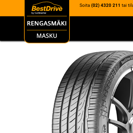
Soita
(02) 4320 211
tai ti
RENKAAT
VANTEET