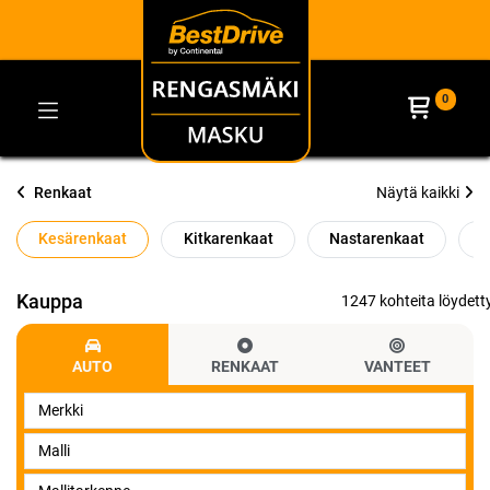
0
Renkaat
Näytä kaikki
Kesärenkaat
Kitkarenkaat
Nastarenkaat
O
Kauppa
1247 kohteita löydetty
AUTO
RENKAAT
VANTEET