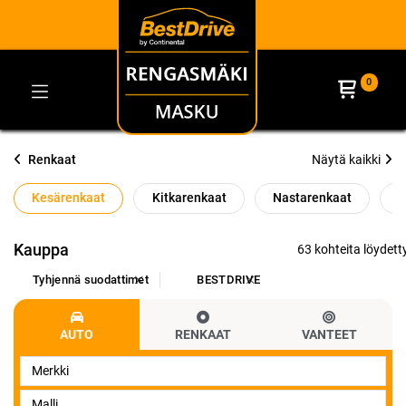
0
Renkaat
Näytä kaikki
Kesärenkaat
Kitkarenkaat
Nastarenkaat
O
Kauppa
63 kohteita löydetty
Tyhjennä suodattimet
BESTDRIVE
AUTO
RENKAAT
VANTEET