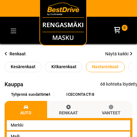
0
Renkaat
Näytä kaikki
Kesärenkaat
Kitkarenkaat
Nastarenkaat
O
Kauppa
68 kohteita löydetty
Tyhjennä suodattimet
ICECONTACT 8
AUTO
RENKAAT
VANTEET