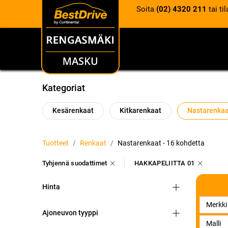
Soita
(02) 4320 211
tai ti
RENKAAT
VANTEET
Kategoriat
Kesärenkaat
Kitkarenkaat
Nastarenka
Tuotteet
Renkaat
Nastarenkaat
- 16 kohdetta
Tyhjennä suodattimet
HAKKAPELIITTA 01
Hinta
Ajoneuvon tyyppi