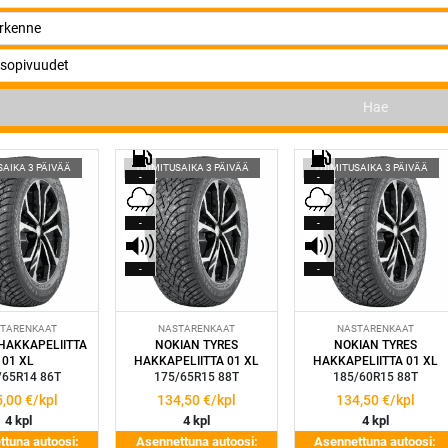
Hae
SAIKA 3 PÄIVÄÄ
TOIMITUSAIKA 3 PÄIVÄÄ
TOIMITUSAIKA 3 PÄIVÄÄ
-
-
-
-
-
-
TARENKAAT
NASTARENKAAT
NASTARENKAAT
HAKKAPELIITTA
NOKIAN TYRES
NOKIAN TYRES
01 XL
HAKKAPELIITTA 01 XL
HAKKAPELIITTA 01 XL
/65R14 86T
175/65R15 88T
185/60R15 88T
5,00
€/kpl
134,50
€/kpl
134,50
€/kpl
4 kpl
4 kpl
4 kpl
tuna autoosi:
Asennettuna autoosi:
Asennettuna autoosi: