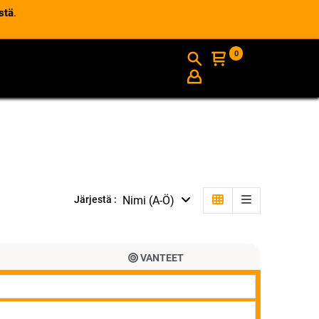
stä
.
0
AJANKOHTAISTA
INFO
Nimi (A-Ö)
Järjestä :
VANTEET