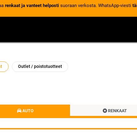
laa
renkaat ja vanteet helposti
suoraan verkosta. WhatsApp-viesti
tä
VENTTIILIT
RENGASPALVELUT
RENGASTIETOA
at
Outlet / poistotuotteet
AUTO
RENKAAT