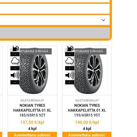
TOIMITUSAIKA 3 PÄIVÄÄ
TOIMITUSAIKA 3 PÄIVÄÄ
-
-
-
-
-
-
NASTARENKAAT
NASTARENKAAT
NOKIAN TYRES
NOKIAN TYRES
HAKKAPELIITTA 01 XL
HAKKAPELIITTA 01 XL
185/65R15 92T
195/65R15 95T
137,50
€/kpl
140,00
€/kpl
4 kpl
4 kpl
Asennettuna autoosi:
Asennettuna autoosi: