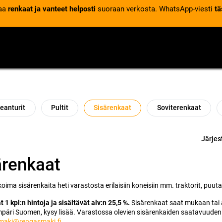
laa
renkaat ja vanteet helposti
suoraan verkosta. WhatsApp-viesti
tä
VENTTIILIT
RENGASPALVELUT
RENGASTIETOA
eanturit
Pultit
Sisärenkaat
Soviterenkaat
Järjes
ärenkaat
koima sisärenkaita heti varastosta erilaisiin koneisiin mm. traktorit, puut
t 1 kpl:n hintoja ja sisältävät alv:n 25,5 %.
Sisärenkaat saat mukaan tai 
mpäri Suomen, kysy lisää. Varastossa olevien sisärenkaiden saatavuuden 
.maki@rengasmaki.fi
.