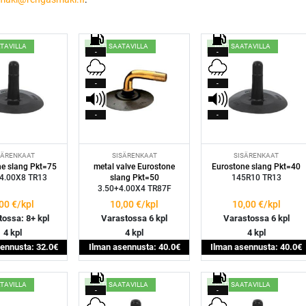
ATAVILLA
HETI SAATAVILLA
HETI SAATAVILLA
-
-
-
-
-
-
SÄRENKAAT
SISÄRENKAAT
SISÄRENKAAT
ne slang Pkt=75
metal valve Eurostone
Eurostone slang Pkt=40
4.00X8 TR13
slang Pkt=50
145R10 TR13
3.50+4.00X4 TR87F
,00
€/kpl
10,00
€/kpl
10,00
€/kpl
tossa: 8+ kpl
Varastossa 6 kpl
Varastossa 6 kpl
4 kpl
4 kpl
4 kpl
ennusta: 32.0€
Ilman asennusta: 40.0€
Ilman asennusta: 40.0€
ATAVILLA
HETI SAATAVILLA
HETI SAATAVILLA
-
-