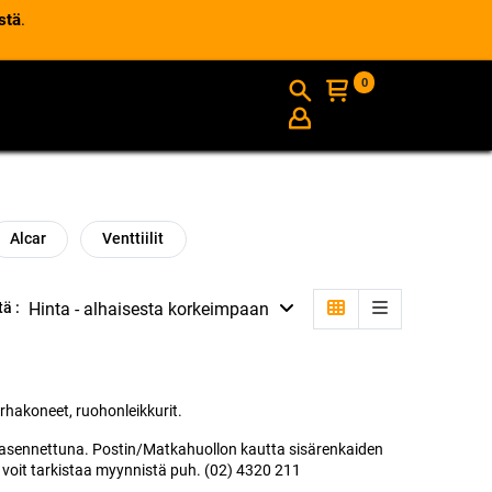
stä
.
0
AJANKOHTAISTA
INFO
Alcar
Venttiilit
Hinta - alhaisesta korkeimpaan
tä :
arhakoneet, ruohonleikkurit.
asennettuna. Postin/Matkahuollon kautta sisärenkaiden
voit tarkistaa myynnistä puh. (02) 4320 211