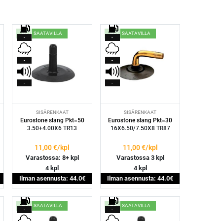
HETI SAATAVILLA
HETI SAATAVILLA
-
-
-
-
-
-
SISÄRENKAAT
SISÄRENKAAT
Eurostone slang Pkt=50
Eurostone slang Pkt=30
3.50+4.00X6 TR13
16X6.50/7.50X8 TR87
11,00
€/kpl
11,00
€/kpl
Varastossa: 8+ kpl
Varastossa 3 kpl
4 kpl
4 kpl
Ilman asennusta: 44.0€
Ilman asennusta: 44.0€
HETI SAATAVILLA
HETI SAATAVILLA
-
-