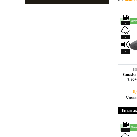
HETI SA
-
-
-
SI
Eurosto
3.50+
8
Varas
Ilman as
HETI SA
-