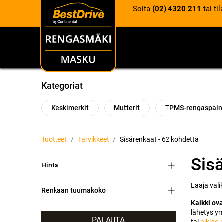
Soita
(02) 4320 211
tai ti
RENKAAT
VANTEET
Kategoriat
Keskimerkit
Mutterit
TPMS-rengaspain
Tuotteet
Tarvikkeet
Sisärenkaat
- 62 kohdetta
Sis
Hinta
Laaja vali
Renkaan tuumakoko
Kaikki ova
lähetys y
PALAUTA
tai
niklas