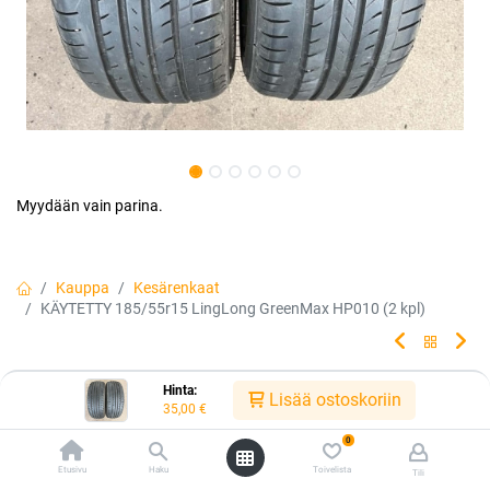
Myydään vain parina.
Kauppa
Kesärenkaat
KÄYTETTY 185/55r15 LingLong GreenMax HP010 (2 kpl)
KÄYTETTY 185/55r15 LingLong
Hinta:
Lisää ostoskoriin
35,00
€
GreenMax HP010 (2 kpl)
0
Etusivu
Haku
Toivelista
Tili
Tuotekoodi:
kk1855515hp010