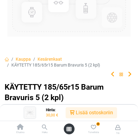
Kauppa
Kesärenkaat
KÄYTETTY 185/65r15 Barum Bravuris 5 (2 kpl)
KÄYTETTY 185/65r15 Barum
Bravuris 5 (2 kpl)
Hinta:
Lisää ostoskoriin
Tuotekoodi:
kk1856515bra5
30,00
€
0
Tällä tuotteella ei ole kelvollista yhdistelmää.
Etusivu
Haku
Toivelista
Tili