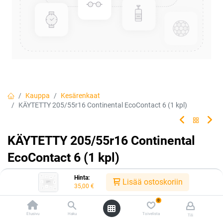
Kauppa
Kesärenkaat
KÄYTETTY 205/55r16 Continental EcoContact 6 (1 kpl)
KÄYTETTY 205/55r16 Continental
EcoContact 6 (1 kpl)
Hinta:
Lisää ostoskoriin
Tuotekoodi:
kk2055516ec61kpl
35,00
€
35,00
€
/ kpl
0
Etusivu
Haku
Toivelista
Tili