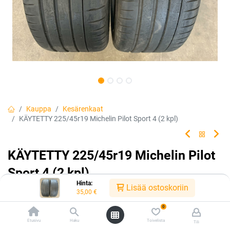
Kauppa
Kesärenkaat
KÄYTETTY 225/45r19 Michelin Pilot Sport 4 (2 kpl)
KÄYTETTY 225/45r19 Michelin Pilot
Sport 4 (2 kpl)
Hinta:
Lisää ostoskoriin
35,00
€
Tuotekoodi:
kk2254519ps4
0
Tällä tuotteella ei ole kelvollista yhdistelmää.
Etusivu
Haku
Toivelista
Tili