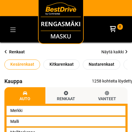
0
Renkaat
Näytä kaikki
Kesärenkaat
Kitkarenkaat
Nastarenkaat
O
Kauppa
1258 kohteita löydetty
AUTO
RENKAAT
VANTEET