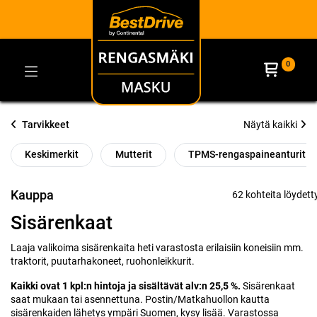
0
Tarvikkeet
Näytä kaikki
Keskimerkit
Mutterit
TPMS-rengaspaineanturit
Kauppa
62 kohteita löydetty
Sisärenkaat
Laaja valikoima sisärenkaita heti varastosta erilaisiin koneisiin mm.
traktorit, puutarhakoneet, ruohonleikkurit.
Kaikki ovat 1 kpl:n hintoja ja sisältävät alv:n 25,5 %.
Sisärenkaat
saat mukaan tai asennettuna. Postin/Matkahuollon kautta
sisärenkaiden lähetys ympäri Suomen, kysy lisää. Varastossa