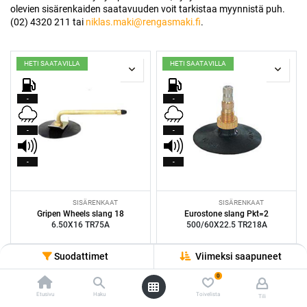
olevien sisärenkaiden saatavuuden voit tarkistaa myynnistä puh.
(02) 4320 211 tai
niklas.maki@rengasmaki.fi
.
HETI SAATAVILLA
HETI SAATAVILLA
-
-
-
-
-
-
SISÄRENKAAT
SISÄRENKAAT
Gripen Wheels slang 18
Eurostone slang Pkt=2
6.50X16 TR75A
500/60X22.5 TR218A
25,00
€/kpl
189,00
€/kpl
Suodattimet
Viimeksi saapuneet
Varastossa 6 kpl
Varastossa 2 kpl
0
4 kpl
4 kpl
Ilman asennusta: 100.0€
Ilman asennusta: 756.0€
Etusivu
Haku
Toivelista
Tili