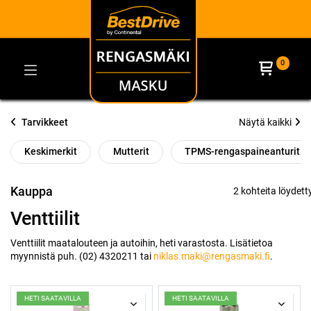
0
Tarvikkeet
Näytä kaikki
Keskimerkit
Mutterit
TPMS-rengaspaineanturit
Kauppa
2 kohteita löydett
Venttiilit
Venttiilit maatalouteen ja autoihin, heti varastosta. Lisätietoa
myynnistä puh. (02) 4320211 tai
niklas.maki@rengasmaki.fi
.
HETI SAATAVILLA
HETI SAATAVILLA