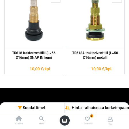
TR618 traktoriventtiili (L=56
TR618A traktoriventtiili (L=50
Ø16mm) SNAP IN kumi
Ø16mm) metalli
10,00
€/kpl
10,00
€/kpl
Suodattimet
Hinta - alhaisesta korkeimpaan
0
Etusivu
Haku
Toivelista
Tili