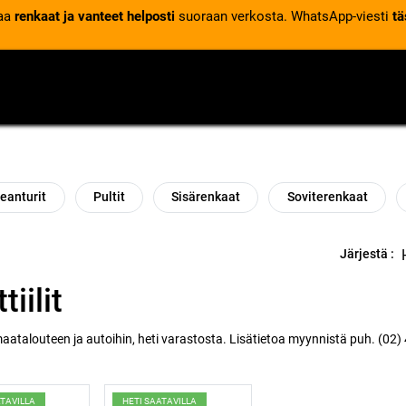
laa
renkaat ja vanteet helposti
suoraan verkosta. WhatsApp-viesti
tä
VENTTIILIT
RENGASPALVELUT
RENGASTIETOA
eanturit
Pultit
Sisärenkaat
Soviterenkaat
Järjestä :
tiilit
 maatalouteen ja autoihin, heti varastosta. Lisätietoa myynnistä puh. (02
ATAVILLA
HETI SAATAVILLA