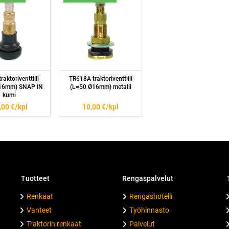
raktoriventtiili
TR618A traktoriventtiili
16mm) SNAP IN
(L=50 Ø16mm) metalli
kumi
,00
€/kpl
10,00
€/kpl
Tuotteet
Rengaspalvelut
T
Renkaat
Rengashotelli
Vanteet
Työhinnasto
Traktorin renkaat
Palvelut