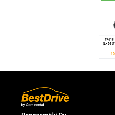
TR618 t
(L=56 Ø
10