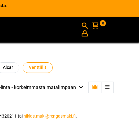
stä
.
0
AJANKOHTAISTA
INFO
Alcar
Venttiilit
Hinta - korkeimmasta matalimpaan
) 4320211 tai
niklas.maki@rengasmaki.fi
.