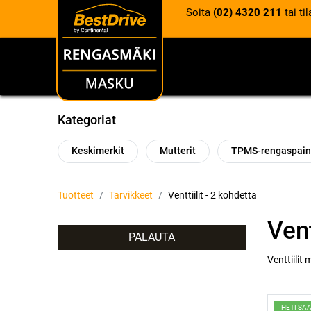
Soita
(02) 4320 211
tai ti
RENKAAT
VANTEET
Kategoriat
Keskimerkit
Mutterit
TPMS-rengaspain
Tuotteet
Tarvikkeet
Venttiilit
- 2 kohdetta
Vent
PALAUTA
Venttiilit
HETI SA