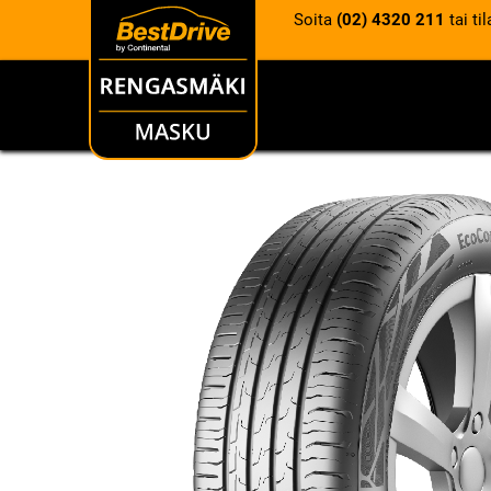
Soita
(02) 4320 211
tai ti
RENKAAT
VANTEET