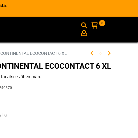
stä
.
0
AJANKOHTAISTA
INFO
 CONTINENTAL ECOCONTACT 6 XL
ONTINENTAL ECOCONTACT 6 XL
 tarvitsee vähemmän.
240370
illa