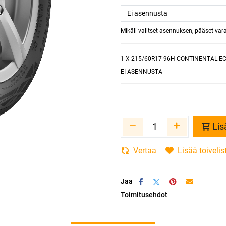
Mikäli valitset asennuksen, pääset va
1
X 215/60R17 96H CONTINENTAL E
EI ASENNUSTA
Lis
Vertaa
Lisää toivelis
Jaa
Toimitusehdot