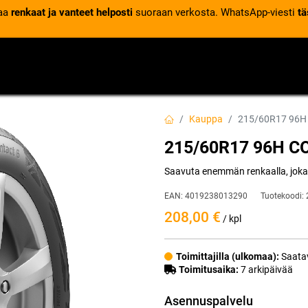
laa
renkaat ja vanteet helposti
suoraan verkosta. WhatsApp-viesti
tä
VENTTIILIT
RENGASPALVELUT
RENGASTIETOA
Kauppa
215/60R17 96H
215/60R17 96H C
Saavuta enemmän renkaalla, joka
EAN:
4019238013290
Tuotekoodi:
208,00
€
/ kpl
Toimittajilla (ulkomaa):
Saatav
Toimitusaika:
7 arkipäivää
Asennuspalvelu