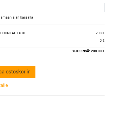
raamaan ajan kassalla
COCONTACT 6 XL
208 €
0 €
YHTEENSÄ:
208.00 €
ää ostoskoriin
talle