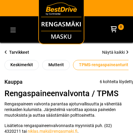
0
Tarvikkeet
Näytä kaikki
Keskimerkit
Mutterit
TPMS-rengaspaineanturit
Kauppa
6 kohteita löydett
Rengaspaineenvalvonta / TPMS
Rengaspaineen valvonta parantaa ajoturvallisuutta ja vähentää
renkaiden kulumista. Järjestelmä varoittaa ajoissa paineiden
muutoksista ja auttaa säästämään polttoainetta.
Lisätietoa rengaspaineenvalvonnasta myynnistä puh. (02)
4320211 tai
niklas.maki@rengasmaki.fi
.