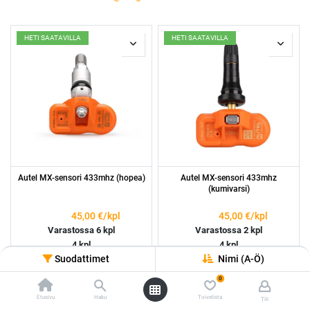
HETI SAATAVILLA
HETI SAATAVILLA
Autel MX-sensori 433mhz (hopea)
Autel MX-sensori 433mhz
(kumivarsi)
45,00
€/kpl
45,00
€/kpl
Varastossa 6 kpl
Varastossa 2 kpl
4 kpl
4 kpl
Suodattimet
Nimi (A-Ö)
Ilman asennusta: 180.0€
Ilman asennusta: 180.0€
0
HETI SAATAVILLA
HETI SAATAVILLA
Etusivu
Haku
Toivelista
Tili