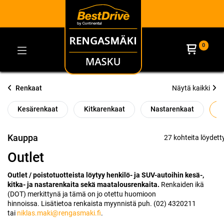
0
Renkaat
Näytä kaikki
Kesärenkaat
Kitkarenkaat
Nastarenkaat
O
Kauppa
27 kohteita löydetty
Outlet
Outlet / poistotuotteista löytyy henkilö- ja SUV-autoihin kesä-,
kitka- ja nastarenkaita sekä maatalousrenkaita.
Renkaiden ikä
(DOT) merkittynä ja tämä on jo otettu huomioon
hinnoissa.
Lisätietoa renkaista myynnistä puh. (02) 4320211
tai
niklas.maki@rengasmaki.fi
.