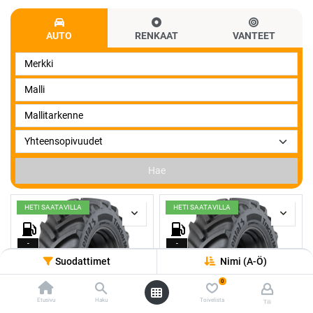
AUTO
RENKAAT
VANTEET
Hae
HETI SAATAVILLA
HETI SAATAVILLA
-
-
Suodattimet
Nimi (A-Ö)
-
-
0
Etusivu
Haku
Toivelista
Tili
-
-