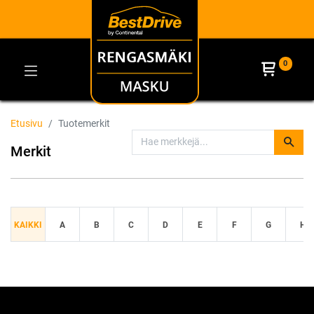
0
Etusivu
Tuotemerkit
Merkit
KAIKKI
A
B
C
D
E
F
G
H