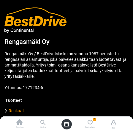
Rengasmäki Oy
Rengasmäki Oy / BestDrive Masku on vuonna 1987 perustettu
rengasalan asiantuntija, joka palvelee asiakkaitaan luotettavasti ja
ammattitaidolla. Yritys toimii osana kansainvälistä BestDrive-
ketjua, tarjoten laadukkaat tuotteet ja palvelut sekä yksityis- että
yritysasiakkaille.
Y-tunnus: 1771234-6
Tuotteet
Renkaat
Vanteet
0
Traktorin renkaat
Etusivu
Haku
Toivelista
Tili