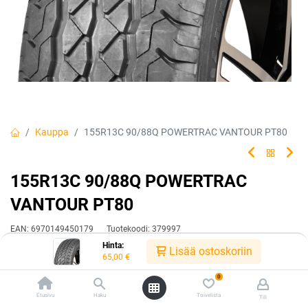
Kauppa
155R13C 90/88Q POWERTRAC VANTOUR PT80
155R13C 90/88Q POWERTRAC
VANTOUR PT80
EAN:
6970149450179
Tuotekoodi:
379997
Hinta:
Lisää ostoskoriin
Tuotetta ei ole enää saatavilla.
65,00
€
0
Etusivu
Haku
Toivelista
Tili
Jaa