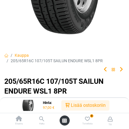
Kauppa
205/65R16C 107/105T SAILUN ENDURE WSL1 8PR
205/65R16C 107/105T SAILUN
ENDURE WSL1 8PR
EAN:
6959655423099
Tuotekoodi:
216899
Hinta:
Lisää ostoskoriin
97,00
€
97,00
€
/ kpl
0
Etusivu
Haku
Toivelista
Tili
Heti saatavilla: