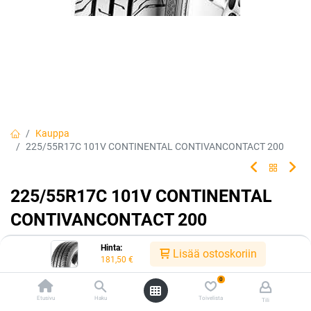
Kauppa
225/55R17C 101V CONTINENTAL CONTIVANCONTACT 200
225/55R17C 101V CONTINENTAL
CONTIVANCONTACT 200
EAN:
4019238597615
Tuotekoodi:
216985
Hinta:
Lisää ostoskoriin
181,50
€
181,50
€
/ kpl
0
Etusivu
Haku
Toivelista
Tili
Toimittajilla (ulkomaa):
Saatavilla