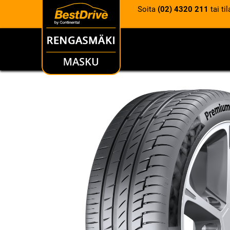
Soita
(02) 4320 211
tai ti
RENKAAT
VANTEET