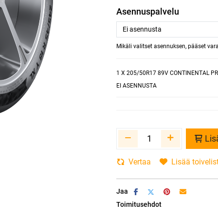
Asennuspalvelu
Mikäli valitset asennuksen, pääset va
1
X 205/50R17 89V CONTINENTAL P
EI ASENNUSTA
Lis
Vertaa
Lisää toivelis
Jaa
Toimitusehdot