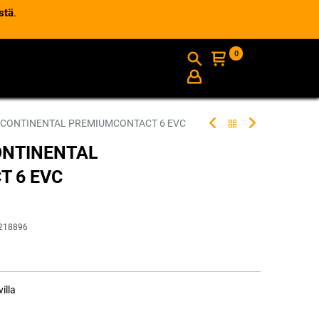
stä
.
0
AJANKOHTAISTA
INFO
V CONTINENTAL PREMIUMCONTACT 6 EVC
ONTINENTAL
 6 EVC
218896
illa