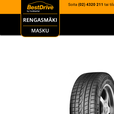
Soita
(02) 4320 211
tai ti
RENKAAT
VANTEET