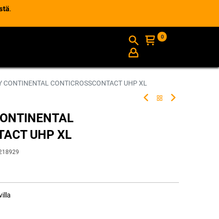
stä
.
0
AJANKOHTAISTA
INFO
4Y CONTINENTAL CONTICROSSCONTACT UHP XL
CONTINENTAL
ACT UHP XL
218929
illa