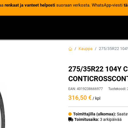
laa
renkaat ja vanteet helposti
suoraan verkosta. WhatsApp-viesti
tä
VENTTIILIT
RENGASPALVELUT
RENGASTIETOA
Kauppa
275/35R22 10
275/35R22 104Y 
CONTICROSSCONT
EAN:
4019238666977
Tuotekoodi:
316,50
€
/ kpl
Toimittajilla (ulkomaa):
Saatav
Toimitusaika:
3 arkipäivää