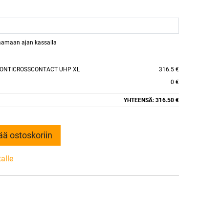
raamaan ajan kassalla
CONTICROSSCONTACT UHP XL
316.5 €
0 €
YHTEENSÄ:
316.50 €
ää ostoskoriin
talle