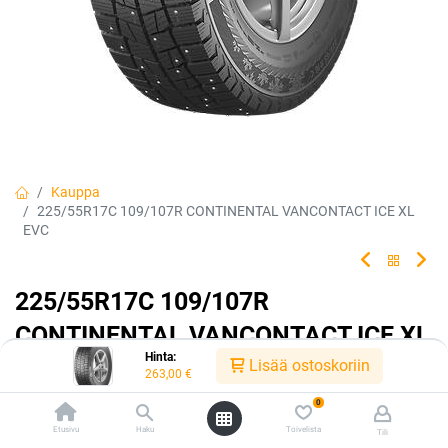
Kauppa
225/55R17C 109/107R CONTINENTAL VANCONTACT ICE XL
EVC
225/55R17C 109/107R
CONTINENTAL VANCONTACT ICE XL
Hinta:
EVC
Lisää ostoskoriin
263,00
€
0
EAN:
4019238028874
Tuotekoodi:
219020
263,00
Etusivu
€
Haku
Toivelista
Tili
/ kpl