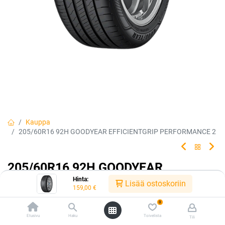
Kauppa
205/60R16 92H GOODYEAR EFFICIENTGRIP PERFORMANCE 2
205/60R16 92H GOODYEAR
Hinta:
EFFICIENTGRIP PERFORMANCE 2
Lisää ostoskoriin
159,00
€
0
Etusivu
Haku
Toivelista
Tili
EAN:
5452000681614
Tuotekoodi:
219721