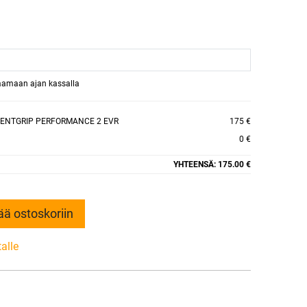
raamaan ajan kassalla
IENTGRIP PERFORMANCE 2 EVR
175 €
0 €
YHTEENSÄ:
175.00 €
ää ostoskoriin
talle