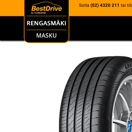
Soita
(02) 4320 211
tai ti
RENKAAT
VANTEET