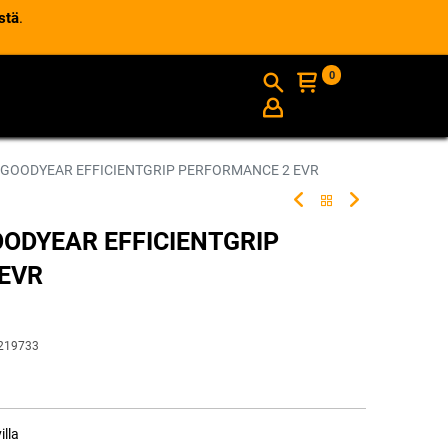
stä
.
0
AJANKOHTAISTA
INFO
 GOODYEAR EFFICIENTGRIP PERFORMANCE 2 EVR
OODYEAR EFFICIENTGRIP
EVR
219733
illa