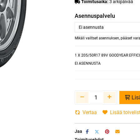
Toimitusaika:
3 arkipäivää
Asennuspalvelu
Mikäli valitset asennuksen, pääset va
1
X 205/50R17 89V GOODYEAR EFFIC
EI ASENNUSTA
Lis
Vertaa
Lisää toivelis
Jaa
Toimitusehdot