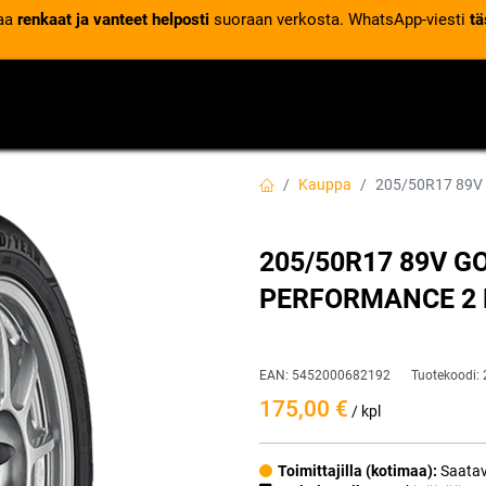
laa
renkaat ja vanteet helposti
suoraan verkosta. WhatsApp-viesti
tä
VENTTIILIT
RENGASPALVELUT
RENGASTIETOA
Kauppa
205/50R17 89V
205/50R17 89V G
PERFORMANCE 2 
EAN:
5452000682192
Tuotekoodi:
175,00
€
/ kpl
Toimittajilla (kotimaa):
Saatav