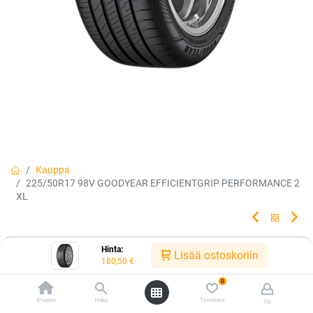
Kauppa
225/50R17 98V GOODYEAR EFFICIENTGRIP PERFORMANCE 2
XL
225/50R17 98V GOODYEAR
Hinta:
Lisää ostoskoriin
180,50
€
EFFICIENTGRIP PERFORMANCE 2 XL
0
Etusivu
Haku
Toivelista
Tili