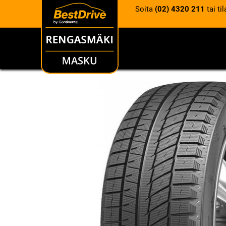
Soita
(02) 4320 211
tai ti
RENKAAT
VANTEET