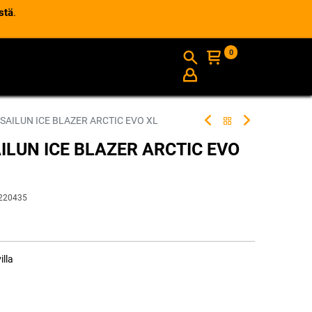
stä
.
0
AJANKOHTAISTA
INFO
 SAILUN ICE BLAZER ARCTIC EVO XL
AILUN ICE BLAZER ARCTIC EVO
220435
illa