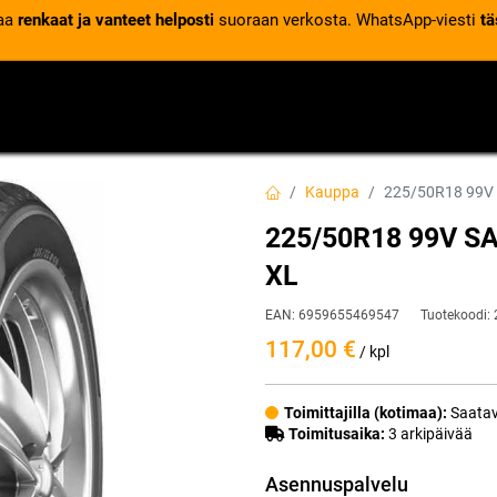
laa
renkaat ja vanteet helposti
suoraan verkosta. WhatsApp-viesti
tä
VENTTIILIT
RENGASPALVELUT
RENGASTIETOA
Kauppa
225/50R18 99V
225/50R18 99V S
XL
EAN:
6959655469547
Tuotekoodi:
117,00
€
/ kpl
Toimittajilla (kotimaa):
Saatav
Toimitusaika:
3 arkipäivää
Asennuspalvelu