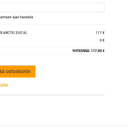
raamaan ajan kassalla
ER ARCTIC EVO XL
117 €
0 €
YHTEENSÄ:
117.00 €
ää ostoskoriin
talle