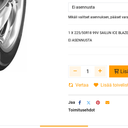
Mikäli valitset asennuksen, pääset va
1
X 225/50R18 99V SAILUN ICE BLAZ
EI ASENNUSTA
Lis
Vertaa
Lisää toivelis
Jaa
Toimitusehdot