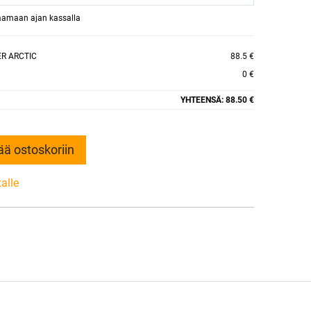
raamaan ajan kassalla
ER ARCTIC
88.5 €
0 €
YHTEENSÄ:
88.50 €
ää ostoskoriin
talle