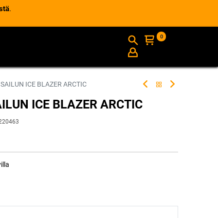
stä
.
0
AJANKOHTAISTA
INFO
 SAILUN ICE BLAZER ARCTIC
AILUN ICE BLAZER ARCTIC
220463
illa