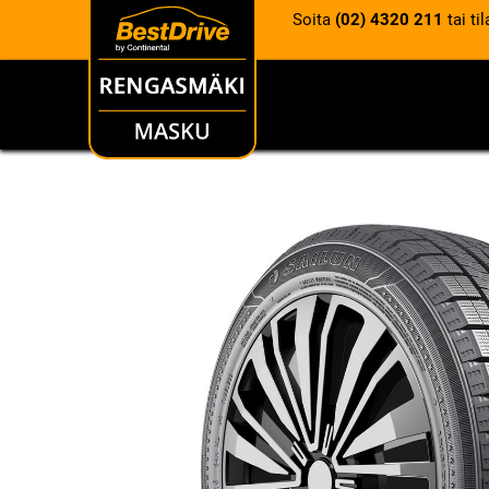
Soita
(02) 4320 211
tai ti
RENKAAT
VANTEET