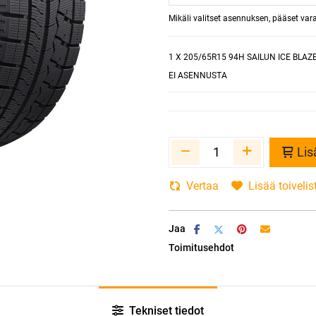
Mikäli valitset asennuksen, pääset va
1
X 205/65R15 94H SAILUN ICE BLAZ
EI ASENNUSTA
Lis
Vertaa
Lisää toivelis
Jaa
Toimitusehdot
Tekniset tiedot