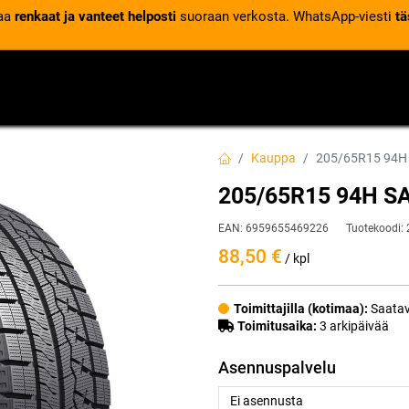
laa
renkaat ja vanteet helposti
suoraan verkosta. WhatsApp-viesti
tä
VENTTIILIT
RENGASPALVELUT
RENGASTIETOA
Kauppa
205/65R15 94H
205/65R15 94H S
EAN:
6959655469226
Tuotekoodi:
88,50
€
/ kpl
Toimittajilla (kotimaa):
Saatav
Toimitusaika:
3 arkipäivää
Asennuspalvelu