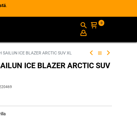
stä
.
0
AJANKOHTAISTA
INFO
H SAILUN ICE BLAZER ARCTIC SUV XL
SAILUN ICE BLAZER ARCTIC SUV
220469
illa