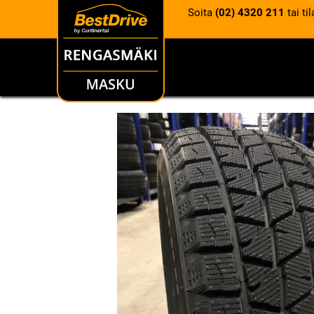
Soita
(02) 4320 211
tai ti
RENKAAT
VANTEET