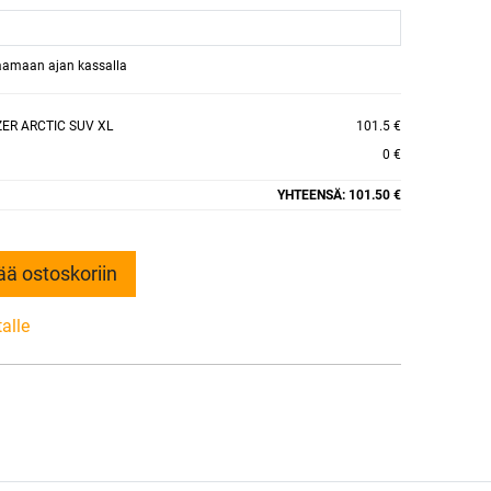
raamaan ajan kassalla
ZER ARCTIC SUV XL
101.5 €
0 €
YHTEENSÄ:
101.50 €
ää ostoskoriin
talle