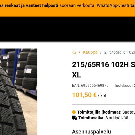
laa
renkaat ja vanteet helposti
suoraan verkosta. WhatsApp-viesti
tä
VENTTIILIT
RENGASPALVELUT
RENGASTIETOA
Kauppa
215/65R16 102
215/65R16 102H 
XL
EAN:
6959655469875
Tuotekoodi:
101,50
€
/ kpl
Toimittajilla (kotimaa):
Saatav
Toimitusaika:
3 arkipäivää
Asennuspalvelu