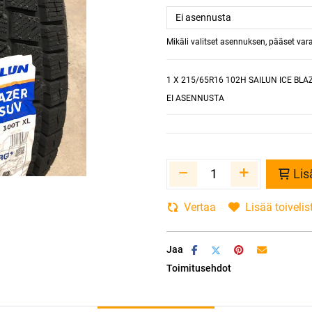
Mikäli valitset asennuksen, pääset va
1
X 215/65R16 102H SAILUN ICE BLA
EI ASENNUSTA
Lis
Vertaa
Lisää toivelis
Jaa
Toimitusehdot