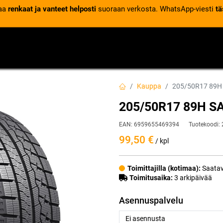
laa
renkaat ja vanteet helposti
suoraan verkosta. WhatsApp-viesti
tä
VENTTIILIT
RENGASPALVELUT
RENGASTIETOA
Kauppa
205/50R17 89H
205/50R17 89H S
EAN:
6959655469394
Tuotekoodi:
99,50
€
/ kpl
Toimittajilla (kotimaa):
Saatav
Toimitusaika:
3 arkipäivää
Asennuspalvelu