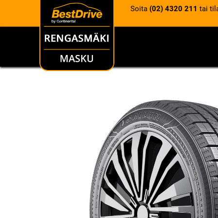
Soita
(02) 4320 211
tai ti
RENKAAT
VANTEET