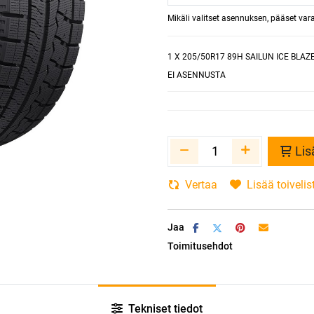
Mikäli valitset asennuksen, pääset va
1
X 205/50R17 89H SAILUN ICE BLAZ
EI ASENNUSTA
Lis
Vertaa
Lisää toivelis
Jaa
Toimitusehdot
Tekniset tiedot