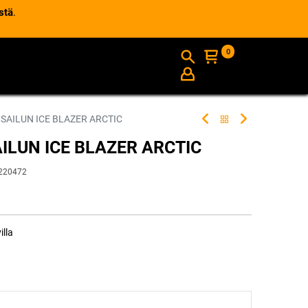
stä
.
0
AJANKOHTAISTA
INFO
 SAILUN ICE BLAZER ARCTIC
AILUN ICE BLAZER ARCTIC
220472
illa