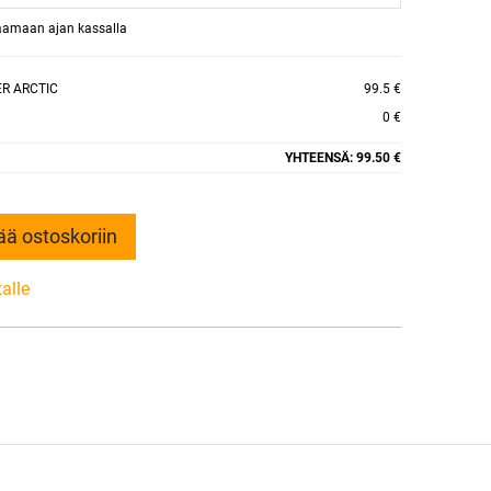
raamaan ajan kassalla
ER ARCTIC
99.5 €
0 €
YHTEENSÄ:
99.50 €
ää ostoskoriin
talle