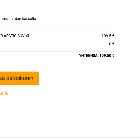
raamaan ajan kassalla
ER ARCTIC SUV XL
109.5 €
0 €
YHTEENSÄ:
109.50 €
ää ostoskoriin
talle