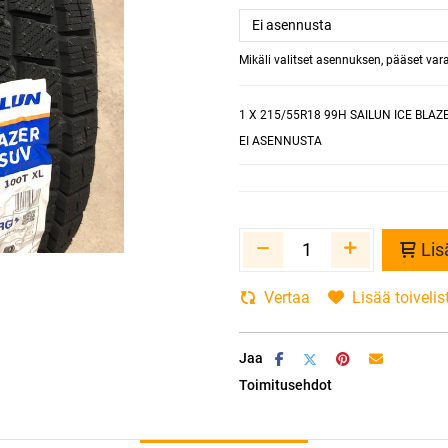
Mikäli valitset asennuksen, pääset va
1
X 215/55R18 99H SAILUN ICE BLAZ
EI ASENNUSTA
Lis
Vertaa
Lisää toivelis
Jaa
Toimitusehdot