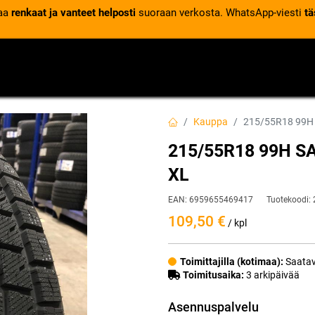
laa
renkaat ja vanteet helposti
suoraan verkosta. WhatsApp-viesti
tä
VENTTIILIT
RENGASPALVELUT
RENGASTIETOA
Kauppa
215/55R18 99H
215/55R18 99H S
XL
EAN:
6959655469417
Tuotekoodi:
109,50
€
/ kpl
Toimittajilla (kotimaa):
Saatav
Toimitusaika:
3 arkipäivää
Asennuspalvelu