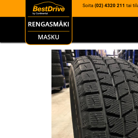
Soita
(02) 4320 211
tai ti
RENKAAT
VANTEET