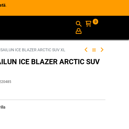
stä
.
0
AJANKOHTAISTA
INFO
 SAILUN ICE BLAZER ARCTIC SUV XL
AILUN ICE BLAZER ARCTIC SUV
220485
illa