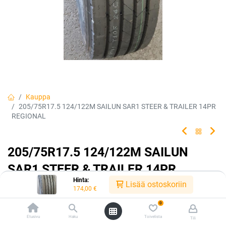
Kauppa
205/75R17.5 124/122M SAILUN SAR1 STEER & TRAILER 14PR
REGIONAL
205/75R17.5 124/122M SAILUN
SAR1 STEER & TRAILER 14PR
Hinta:
REGIONAL
Lisää ostoskoriin
174,00
€
0
EAN:
6959655465204
Tuotekoodi:
221761
174,00
Etusivu
€
Haku
Toivelista
Tili
/ kpl