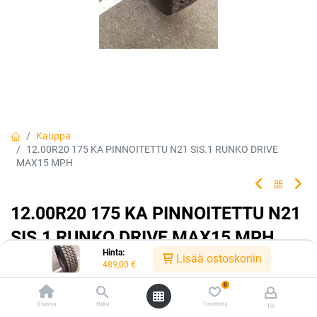
Kauppa
12.00R20 175 KA PINNOITETTU N21 SIS.1 RUNKO DRIVE
MAX15 MPH
12.00R20 175 KA PINNOITETTU N21
SIS.1 RUNKO DRIVE MAX15 MPH
Hinta:
Lisää ostoskoriin
Tuotekoodi:
222069
489,00
€
489,00
€
/ kpl
0
Etusivu
Haku
Toivelista
Tili