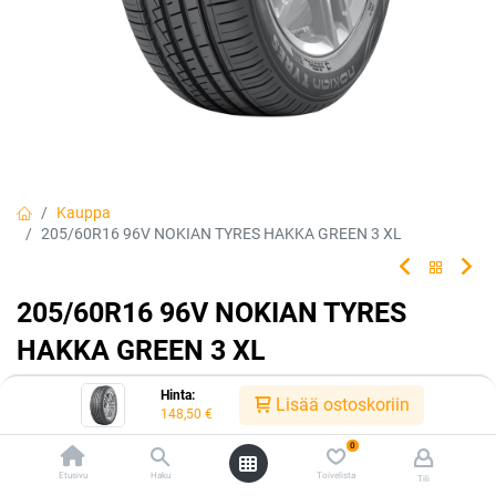
Kauppa
205/60R16 96V NOKIAN TYRES HAKKA GREEN 3 XL
205/60R16 96V NOKIAN TYRES
HAKKA GREEN 3 XL
EAN:
6419440442181
Tuotekoodi:
222075
Hinta:
Lisää ostoskoriin
148,50
€
148,50
€
/ kpl
0
Etusivu
Haku
Toivelista
Tili
Heti saatavilla:
Toimittajilla (kotimaa):
Saatavilla