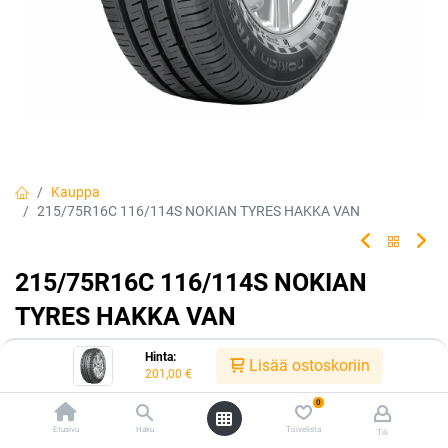
Kauppa
215/75R16C 116/114S NOKIAN TYRES HAKKA VAN
215/75R16C 116/114S NOKIAN
TYRES HAKKA VAN
Premium-kesärengas paketti- ja matkailuautoihin. Kestävää
Hinta:
Lisää ostoskoriin
turvallisuutta ja mukavuutta.
201,00
€
0
EAN:
6419440445694
Tuotekoodi:
222082
Etusivu
Haku
Toivelista
201,00
€
Tili
/ kpl