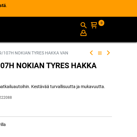
stä
.
0
AJANKOHTAISTA
INFO
9/107H NOKIAN TYRES HAKKA VAN
107H NOKIAN TYRES HAKKA
atkailuautoihin. Kestävää turvallisuutta ja mukavuutta.
222088
illa