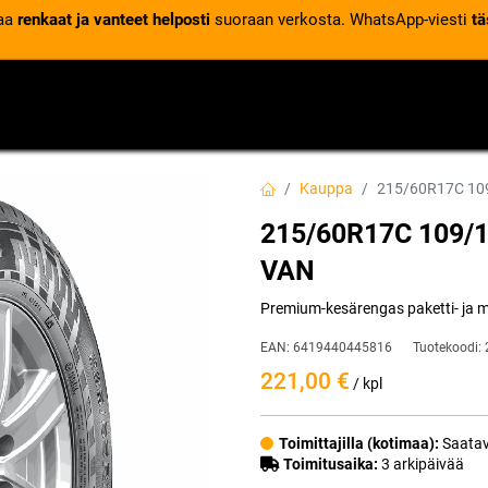
laa
renkaat ja vanteet helposti
suoraan verkosta. WhatsApp-viesti
tä
VENTTIILIT
RENGASPALVELUT
RENGASTIETOA
Kauppa
215/60R17C 10
215/60R17C 109/
VAN
Premium-kesärengas paketti- ja m
EAN:
6419440445816
Tuotekoodi:
221,00
€
/ kpl
Toimittajilla (kotimaa):
Saatav
Toimitusaika:
3 arkipäivää