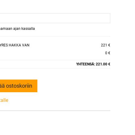
raamaan ajan kassalla
TYRES HAKKA VAN
221 €
0 €
YHTEENSÄ:
221.00 €
ää ostoskoriin
talle