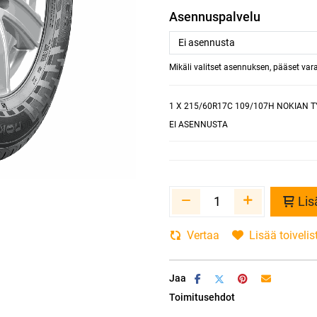
Asennuspalvelu
Mikäli valitset asennuksen, pääset va
1
X 215/60R17C 109/107H NOKIAN 
EI ASENNUSTA
Lis
Vertaa
Lisää toivelis
Jaa
Toimitusehdot