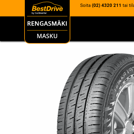
Soita
(02) 4320 211
tai ti
RENKAAT
VANTEET