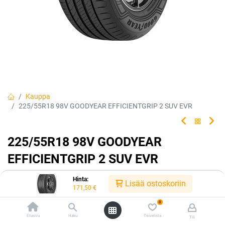
Kauppa
225/55R18 98V GOODYEAR EFFICIENTGRIP 2 SUV EVR
225/55R18 98V GOODYEAR
EFFICIENTGRIP 2 SUV EVR
EAN:
4038526075000
Tuotekoodi:
222107
Hinta:
Lisää ostoskoriin
171,50
€
171,50
€
/ kpl
0
Etusivu
Haku
Toivelista
Tili
Toimittajilla (kotimaa):
Saatavilla