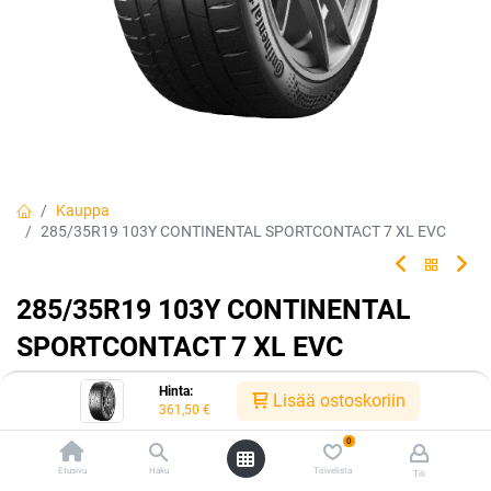
Kauppa
285/35R19 103Y CONTINENTAL SPORTCONTACT 7 XL EVC
285/35R19 103Y CONTINENTAL
SPORTCONTACT 7 XL EVC
Pidä kiinni unelmistasi. Pysy tiellä.
Hinta:
Lisää ostoskoriin
361,50
€
EAN:
4019238040753
Tuotekoodi:
223965
0
361,50
€
/ kpl
Etusivu
Haku
Toivelista
Tili